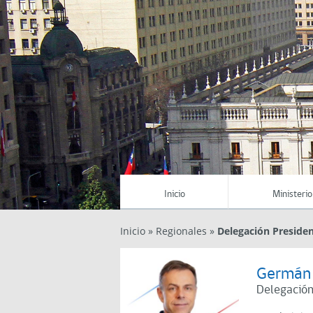
Inicio
Ministerio
Inicio
»
Regionales
»
Delegación Presiden
Germán
Delegación