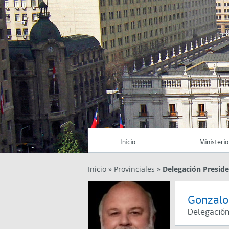
Inicio
Ministerio
Inicio
»
Provinciales
»
Delegación Preside
Gonzalo
Delegación