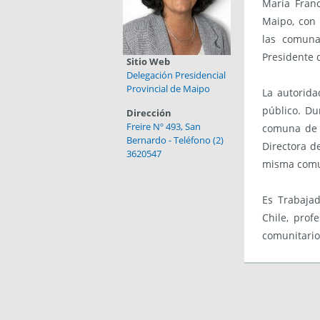
María Franc
Maipo, con 
las comuna
Presidente d
Sitio Web
Delegación Presidencial
Provincial de Maipo
La autorida
público. Du
Dirección
Freire Nº 493, San
comuna de 
Bernardo - Teléfono (2)
Directora d
3620547
misma com
Es Trabajad
Chile, prof
comunitario,