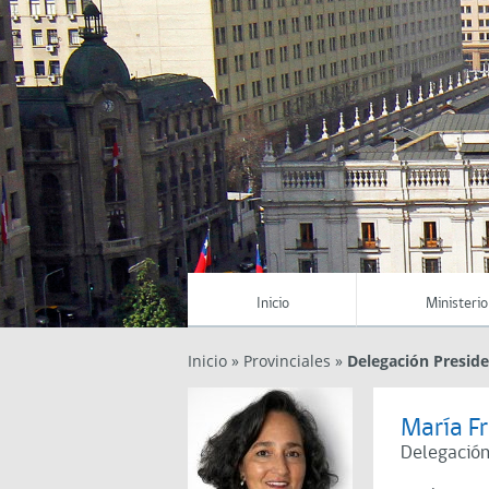
Inicio
Ministerio
Inicio
»
Provinciales
»
Delegación Preside
María F
Delegación