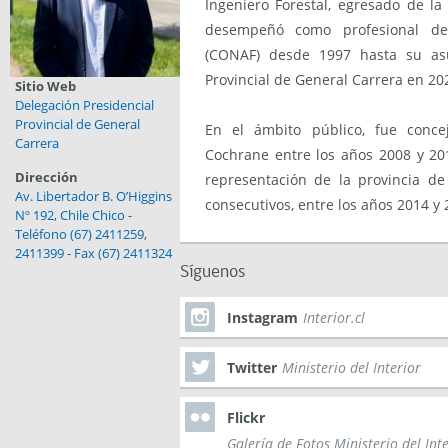
Ingeniero Forestal, egresado de l
desempeñó como profesional de 
(CONAF) desde 1997 hasta su as
Provincial de General Carrera en 20
Sitio Web
Delegación Presidencial
Provincial de General
En el ámbito público, fue conce
Carrera
Cochrane entre los años 2008 y 20
Dirección
representación de la provincia de
Av. Libertador B. O’Higgins
consecutivos, entre los años 2014 y 
Nº 192, Chile Chico -
Teléfono (67) 2411259,
2411399 - Fax (67) 2411324
Síguenos
Instagram
Interior.cl
Twitter
Ministerio del Interior
Flickr
Galería de Fotos Ministerio del Int